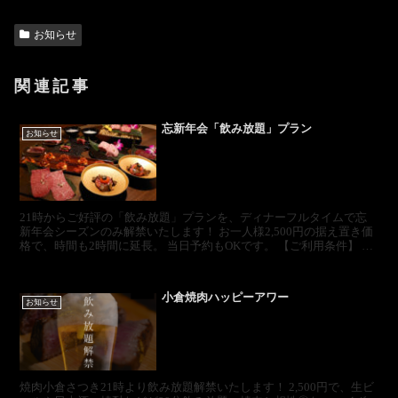
お知らせ
関連記事
忘新年会「飲み放題」プラン
お知らせ
21時からご好評の「飲み放題」プランを、ディナーフルタイムで忘
新年会シーズンのみ解禁いたします！ お一人様2,500円の据え置き価
格で、時間も2時間に延長。 当日予約もOKです。 【ご利用条件】 華
コース、雅コース、極コースをご注文のお客様...
小倉焼肉ハッピーアワー
お知らせ
焼肉小倉さつき21時より飲み放題解禁いたします！ 2,500円で、生ビ