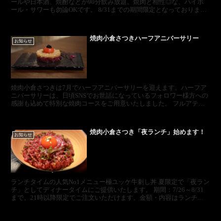
ールや日本酒、焼酎などが90分飲み放題。焼肉と相性◎な、ハイボ
ール・サワーも勿論OKです。 8/31までの期間限定となっております
ので夏のご宴会・集まりには是非焼肉小倉さ...
焼肉小倉さつきハーフアニバーサリー
お知らせ
焼肉小倉さつきは7月でハーフアニバーサリーを迎えます。ハーフア
ニバーサリーは、日頃SNSでお世話になっているフォロワー様方への
感謝も込めて特別な焼肉コースをご用意いたしました。 フルアテン
ドの焼肉は勿論、今回のコースだけの特別なお肉料理も取...
焼肉小倉さつき「夜ランチ」始めます！
お知らせ
ランチタイムの人気No1メニュー極ユッケ牛刺し丼 夏限定で「夜ラン
チ」としてディナータイムにご提供いたします。 期間：7/26～8/31
まで。21時以降限定でご注文いただけます。金額・内容はランチタ
イムと同様になります。 飲んだ後の〆や、遅...