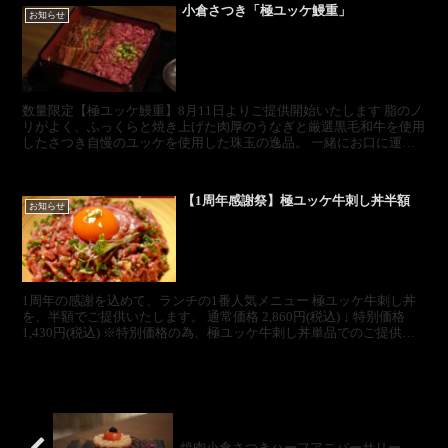
小倉さつき「極ユッケ鰻重」
お知らせ
数量限定【極ユッケ鰻重】8月11日よりご提供開始いたします 脂のノ
リがよく、ふっくらと焼き上げた肉厚のうなぎと厳選黒毛和牛を使用
したさつき自慢のユッケを使用した珠玉の逸品。 一緒にお口に運ん
でいただけば、ユッケのとろける味わいとうなぎの香ば...
【1周年感謝祭】極ユッケ牛刺し丼半額
お知らせ
1周年の感謝を込めて、ランチの1番人気メニュー 極ユッケ牛刺し丼
を、半額でご提供いたします。 通常価格 2,860円(税込) ↓ 特別価格
1,430円(税込) ※特別価格の為、極ユッケ牛刺し丼単品でのご提供に
なります。 1月23日～25日...